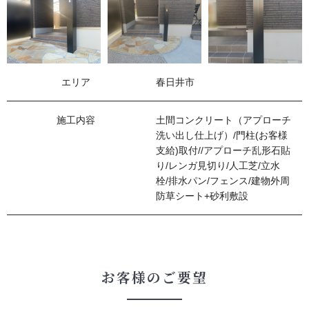
エリア
春日井市
施⼯内容
土間コンクリート（アプローチ
洗い出し仕上げ）/門柱(お客様
支給)取付//アプローチ乱形石貼
り/レンガ見切り/人工芝/立水
栓/排水パン/フェンス/建物外周
防草シート+砂利敷設
お客様のご要望