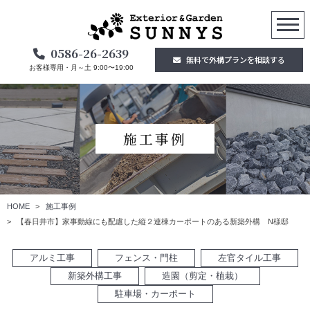
0586-26-2639
無料で外構プランを相談する
お客様専用・月～土 9:00〜19:00
施工事例
HOME
施工事例
【春日井市】家事動線にも配慮した縦２連棟カーポートのある新築外構 N様邸
アルミ工事
フェンス・門柱
左官タイル工事
新築外構工事
造園（剪定・植栽）
駐車場・カーポート