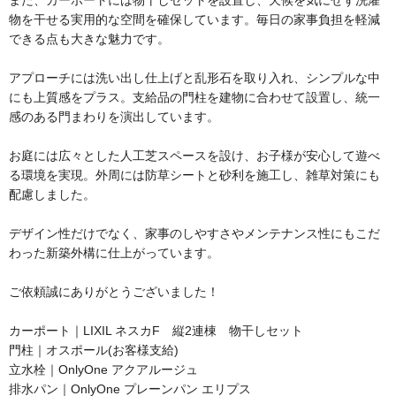
また、カーポートには物干しセットを設置し、天候を気にせず洗濯
物を干せる実用的な空間を確保しています。毎日の家事負担を軽減
できる点も大きな魅力です。
アプローチには洗い出し仕上げと乱形石を取り入れ、シンプルな中
にも上質感をプラス。支給品の門柱を建物に合わせて設置し、統一
感のある門まわりを演出しています。
お庭には広々とした人工芝スペースを設け、お子様が安心して遊べ
る環境を実現。外周には防草シートと砂利を施工し、雑草対策にも
配慮しました。
デザイン性だけでなく、家事のしやすさやメンテナンス性にもこだ
わった新築外構に仕上がっています。
ご依頼誠にありがとうございました！
カーポート｜LIXIL ネスカF 縦2連棟 物干しセット
門柱｜オスポール(お客様支給)
立水栓｜OnlyOne アクアルージュ
排水パン｜OnlyOne プレーンパン エリプス