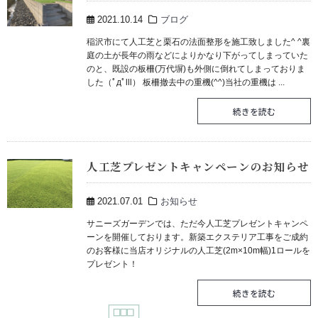
2021.10.14
ブログ
稲沢市にて人工芝と栗石の法面整形を施工致しました^ ^裏
庭の土が長年の雨などによりかなり下がってしまっていた
のと、既設の板柵(万代塀)も外側に倒れてしまっておりま
した（ﾟдﾟlll） 板柵撤去中の重機(^^)当社の重機は ...
続きを読む
人工芝プレゼントキャンペーンのお知らせ
2021.07.01
お知らせ
サニーズガーデンでは、ただ今人工芝プレゼントキャンペ
ーンを開催しております。新築エクステリア工事をご成約
のお客様に当店オリジナルの人工芝(2m×10m幅)1ロールを
プレゼント！
続きを読む