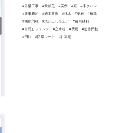
外構工事
天然芝
実例
庭
排水パン
新事務所
施工事例
枕木
栗石
植栽
機能門柱
洗い出し仕上げ
白川砂利
目隠しフェンス
立水栓
費用
造作門柱
門柱
防草シート
駐車場