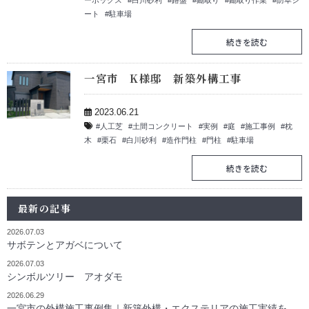
ーボックス
白川砂利
路盤
鋤取り
鋤取り作業
防草シ
ート
駐車場
続きを読む
一宮市 K様邸 新築外構工事
2023.06.21
人工芝
土間コンクリート
実例
庭
施工事例
枕
木
栗石
白川砂利
造作門柱
門柱
駐車場
続きを読む
最新の記事
2026.07.03
サボテンとアガベについて
2026.07.03
シンボルツリー アオダモ
2026.06.29
一宮市の外構施工事例集｜新築外構・エクステリアの施工実績をご紹介