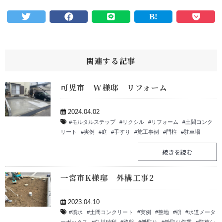
関連する記事
可児市 W様邸 リフォーム
2024.04.02
モルタルステップ
リクシル
リフォーム
土間コンク
リート
実例
庭
手すり
施工事例
門柱
駐車場
続きを読む
一宮市K様邸 外構工事2
2023.04.10
噴水
土間コンクリート
実例
整地
枡
水道メータ