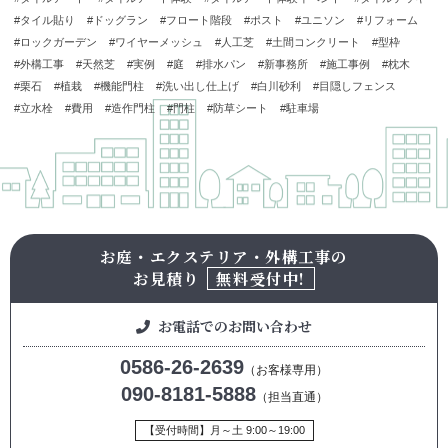
タイル貼り
ドッグラン
フロート階段
ポスト
ユニソン
リフォーム
ロックガーデン
ワイヤーメッシュ
人工芝
土間コンクリート
型枠
外構工事
天然芝
実例
庭
排水パン
新事務所
施工事例
枕木
栗石
植栽
機能門柱
洗い出し仕上げ
白川砂利
目隠しフェンス
立水栓
費用
造作門柱
門柱
防草シート
駐車場
お庭・エクステリア・外構工事の
お見積り
無料受付中!
お電話でのお問い合わせ
0586-26-2639
（お客様専用）
090-8181-5888
（担当直通）
【受付時間】月～土 9:00～19:00